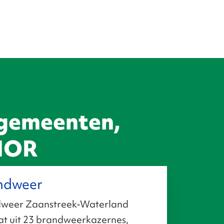
gemeenten,
GHOR
ndweer
weer Zaanstreek-Waterland
at uit 23 brandweerkazernes,