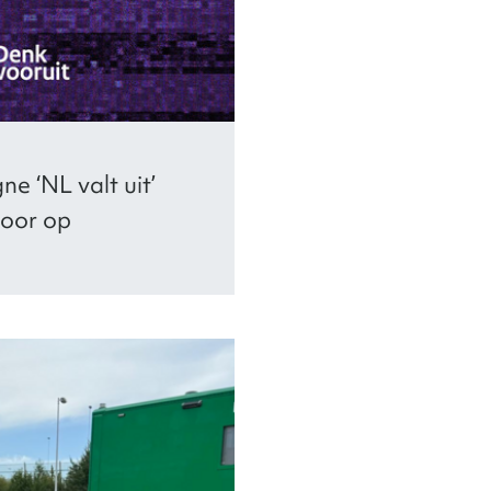
e ‘NL valt uit’
voor op