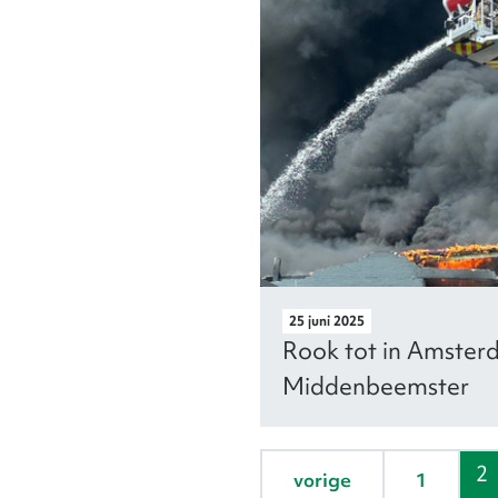
25 juni 2025
Rook tot in Amster
Middenbeemster
Pa
2
pagina
vorige
1