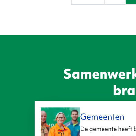
Samenwerk
bra
Gemeenten
De gemeente heeft b