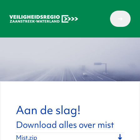
Aan de slag!
Download alles over mist
Mist.zip