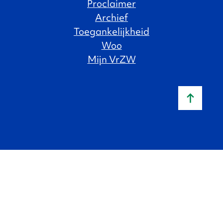
Proclaimer
Archief
Toegankelijkheid
Woo
Mijn VrZW
Naar b