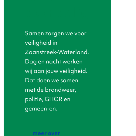
voor veilig
Samen zorgen we voor
veiligheid in
Zaanstreek-Waterland.
Dag en nacht werken
wij aan jouw veiligheid.
Dat doen we samen
met de brandweer,
politie, GHOR en
Blijf op de hoogte
gemeenten.
Recente meldingen
za, 08 augustus 2026
meer over