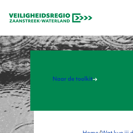
Naar de toolkit
Home
Wat kun jij 