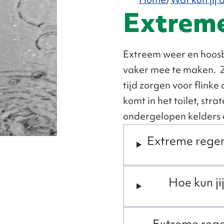
Extreme
Extreem weer en hoosb
vaker mee te maken. Z
tijd zorgen voor flink
komt in het toilet, stra
ondergelopen kelders e
Extreme regen
Hoe kun ji
Extreme regen