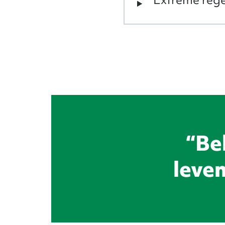
Bel
leve