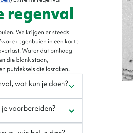
 regenval
uien. We krijgen er steeds
ware regenbuien in een korte
e overlast. Water dat omhoog
ten die blank staan,
n putdeksels die losraken.
val, wat kun je doen?
j je voorbereiden?
val, wie bel je dan?